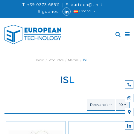
T: +39 0373 68911
E: eurtech@tin.it
Síguenos:
Español
Inicio
Productos
Marcas
ISL
ISL
Relevancia
10