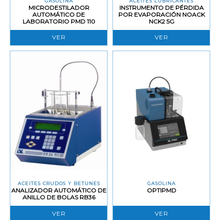
GASOLINA
ACEITES LUBRICANTES
MICRODESTILADOR
INSTRUMENTO DE PÉRDIDA
AUTOMÁTICO DE
POR EVAPORACIÓN NOACK
LABORATORIO PMD 110
NCK2 5G
VER
VER
ACEITES CRUDOS Y BETUNES
GASOLINA
ANALIZADOR AUTOMÁTICO DE
OPTIPMD
ANILLO DE BOLAS RB36
VER
VER