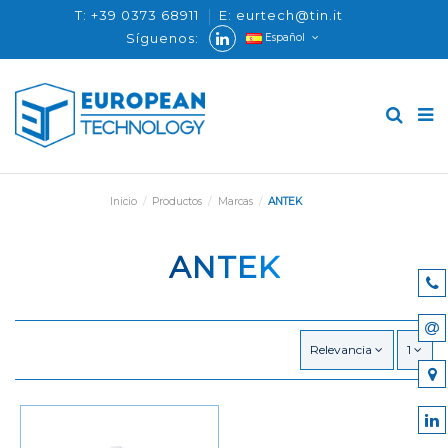
T: +39 0373 68911
E: eurtech@tin.it
Síguenos:
Español
Inicio
Productos
Marcas
ANTEK
ANTEK
Relevancia
1