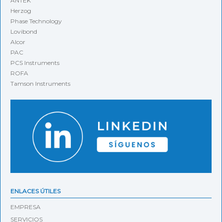
ANTEK
Herzog
Phase Technology
Lovibond
Alcor
PAC
PCS Instruments
ROFA
Tamson Instruments
ENLACES ÚTILES
EMPRESA
SERVICIOS