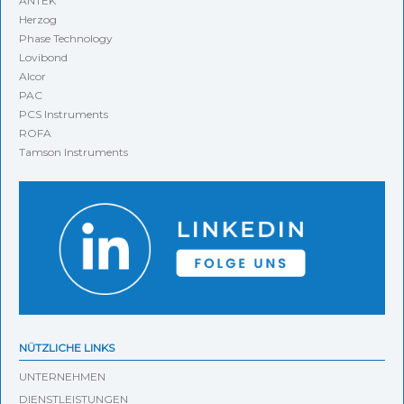
ANTEK
Herzog
Phase Technology
Lovibond
Alcor
PAC
PCS Instruments
ROFA
Tamson Instruments
NÜTZLICHE LINKS
UNTERNEHMEN
DIENSTLEISTUNGEN