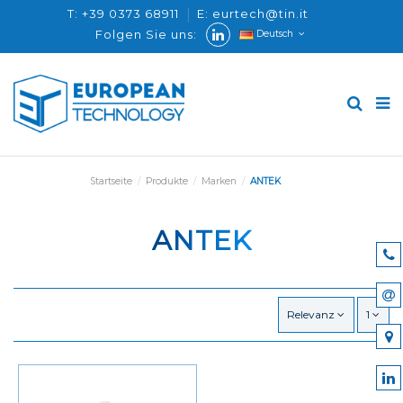
T: +39 0373 68911
E: eurtech@tin.it
Folgen Sie uns:
Deutsch
Startseite
Produkte
Marken
ANTEK
ANTEK
Relevanz
1