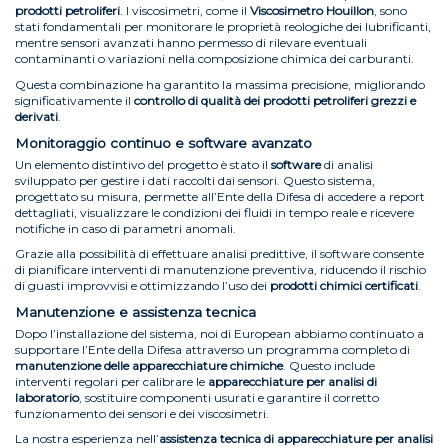
prodotti petroliferi
. I viscosimetri, come il
Viscosimetro Houillon
, sono
stati fondamentali per monitorare le proprietà reologiche dei lubrificanti,
mentre sensori avanzati hanno permesso di rilevare eventuali
contaminanti o variazioni nella composizione chimica dei carburanti.
Questa combinazione ha garantito la massima precisione, migliorando
significativamente il
controllo di qualità dei prodotti petroliferi grezzi e
derivati
.
Monitoraggio continuo e software avanzato
Un elemento distintivo del progetto è stato il
software
di analisi
sviluppato per gestire i dati raccolti dai sensori. Questo sistema,
progettato su misura, permette all’Ente della Difesa di accedere a report
dettagliati, visualizzare le condizioni dei fluidi in tempo reale e ricevere
notifiche in caso di parametri anomali.
Grazie alla possibilità di effettuare analisi predittive, il software consente
di pianificare interventi di manutenzione preventiva, riducendo il rischio
di guasti improvvisi e ottimizzando l’uso dei
prodotti chimici certificati
.
Manutenzione e assistenza tecnica
Dopo l’installazione del sistema, noi di European abbiamo continuato a
supportare l’Ente della Difesa attraverso un programma completo di
manutenzione delle apparecchiature chimiche
. Questo include
interventi regolari per calibrare le
apparecchiature per analisi di
laboratorio
, sostituire componenti usurati e garantire il corretto
funzionamento dei sensori e dei viscosimetri.
La nostra esperienza nell’
assistenza tecnica di apparecchiature per analisi