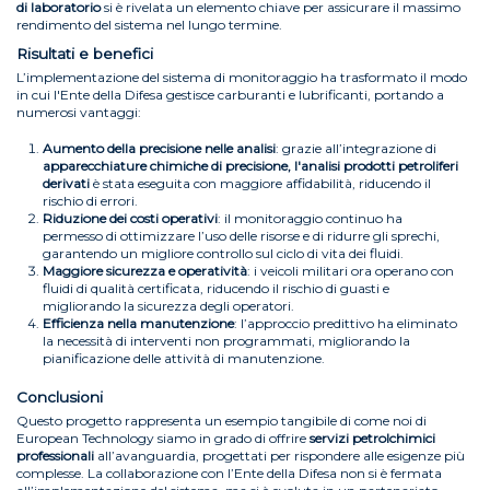
di laboratorio
si è rivelata un elemento chiave per assicurare il massimo
rendimento del sistema nel lungo termine.
Risultati e benefici
L’implementazione del sistema di monitoraggio ha trasformato il modo
in cui l'Ente della Difesa gestisce carburanti e lubrificanti, portando a
numerosi vantaggi:
Aumento della precisione nelle analisi
: grazie all’integrazione di
apparecchiature chimiche di precisione, l'analisi prodotti petroliferi
derivati
è stata eseguita con maggiore affidabilità, riducendo il
rischio di errori.
Riduzione dei costi operativi
: il monitoraggio continuo ha
permesso di ottimizzare l’uso delle risorse e di ridurre gli sprechi,
garantendo un migliore controllo sul ciclo di vita dei fluidi.
Maggiore sicurezza e operatività
: i veicoli militari ora operano con
fluidi di qualità certificata, riducendo il rischio di guasti e
migliorando la sicurezza degli operatori.
Efficienza nella manutenzione
: l’approccio predittivo ha eliminato
la necessità di interventi non programmati, migliorando la
pianificazione delle attività di manutenzione.
Conclusioni
Questo progetto rappresenta un esempio tangibile di come noi di
European Technology siamo in grado di offrire
servizi petrolchimici
professionali
all’avanguardia, progettati per rispondere alle esigenze più
complesse. La collaborazione con l’Ente della Difesa non si è fermata