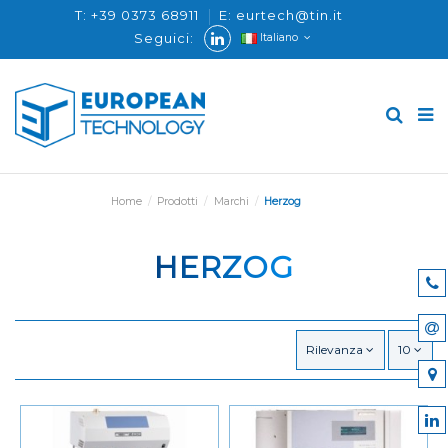
T: +39 0373 68911
E: eurtech@tin.it
Seguici:
Italiano
Home
Prodotti
Marchi
Herzog
HERZOG
Rilevanza
10