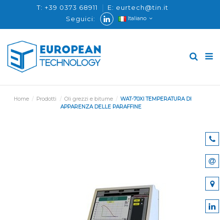
T: +39 0373 68911
E: eurtech@tin.it
Seguici:
Italiano
Home
Prodotti
Oli grezzi e bitume
WAT-70XI TEMPERATURA DI
APPARENZA DELLE PARAFFINE