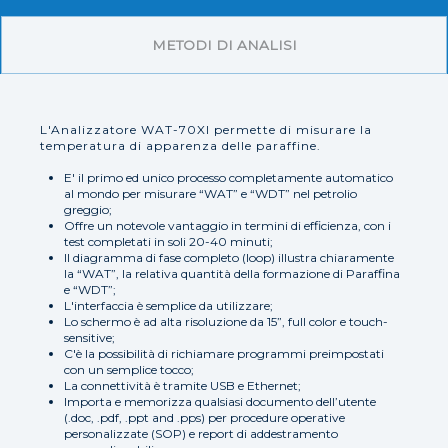
METODI DI ANALISI
L'Analizzatore WAT-70XI permette di misurare la
temperatura di apparenza delle paraffine.
E' il primo ed unico processo completamente automatico
al mondo per misurare “WAT” e “WDT” nel petrolio
greggio;
Offre un notevole vantaggio in termini di efficienza, con i
test completati in soli 20-40 minuti;
Il diagramma di fase completo (loop) illustra chiaramente
la “WAT”, la relativa quantità della formazione di Paraffina
e “WDT”;
L'interfaccia è semplice da utilizzare;
Lo schermo è ad alta risoluzione da 15”, full color e touch-
sensitive;
C'è la possibilità di richiamare programmi preimpostati
con un semplice tocco;
La connettività è tramite USB e Ethernet;
Importa e memorizza qualsiasi documento dell’utente
(.doc, .pdf, .ppt and .pps) per procedure operative
personalizzate (SOP) e report di addestramento