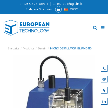
T: +39 0373 68911
E: eurtech@tin.it
Folgen Sie uns:
Deutsch
Startseite
Produkte
Benzin
MICRO DESTILLATOR ISL PMD 110