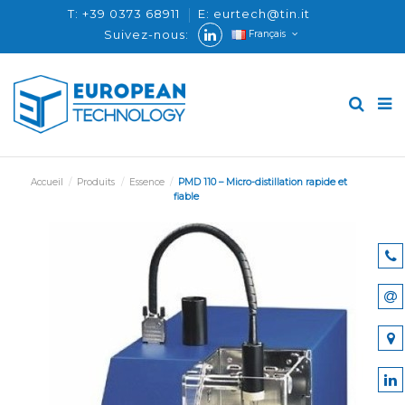
T: +39 0373 68911
E: eurtech@tin.it
Suivez-nous:
Français
Accueil
Produits
Essence
PMD 110 – Micro-distillation rapide et
fiable