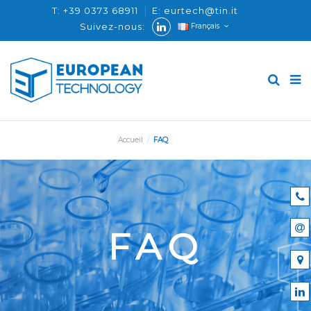
T: +39 0373 68911
E: eurtech@tin.it
Suivez-nous:
Français
Accueil
FAQ
FAQ