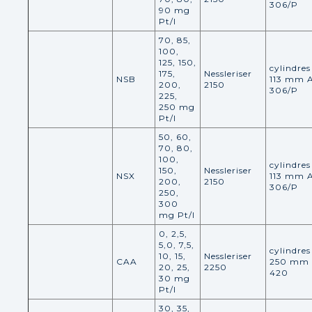
306/P
90 mg
Pt/l
70, 85,
100,
125, 150,
cylindres
175,
Nessleriser
NSB
113 mm 
200,
2150
306/P
225,
250 mg
Pt/l
50, 60,
70, 80,
100,
cylindres
150,
Nessleriser
NSX
113 mm 
200,
2150
306/P
250,
300
mg Pt/l
0, 2,5,
5,0, 7,5,
cylindres
10, 15,
Nessleriser
CAA
250 mm
20, 25,
2250
420
30 mg
Pt/l
30, 35,