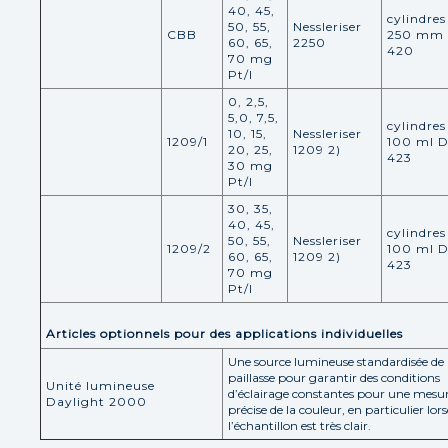
40, 45,
cylindres
50, 55,
Nessleriser
CBB
250 mm
60, 65,
2250
420
70 mg
Pt/l
0, 2,5,
5,0, 7,5,
cylindres
10, 15,
Nessleriser
1209/1
100 ml 
20, 25,
1209 2)
423
30 mg
Pt/l
30, 35,
40, 45,
cylindres
50, 55,
Nessleriser
1209/2
100 ml 
60, 65,
1209 2)
423
70 mg
Pt/l
Articles optionnels pour des applications individuelles
Une source lumineuse standardisée de
paillasse pour garantir des conditions
Unité lumineuse
d’éclairage constantes pour une mesu
Daylight 2000
précise de la couleur, en particulier lor
l’échantillon est très clair.