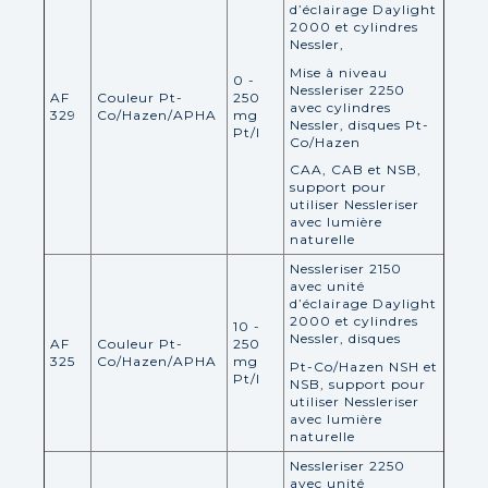
d’éclairage Daylight
2000 et cylindres
Nessler,
Mise à niveau
0 -
Nessleriser 2250
AF
Couleur Pt-
250
avec cylindres
329
Co/Hazen/APHA
mg
Nessler, disques Pt-
Pt/l
Co/Hazen
CAA, CAB et NSB,
support pour
utiliser Nessleriser
avec lumière
naturelle
Nessleriser 2150
avec unité
d’éclairage Daylight
2000 et cylindres
10 -
Nessler, disques
AF
Couleur Pt-
250
325
Co/Hazen/APHA
mg
Pt-Co/Hazen NSH et
Pt/l
NSB, support pour
utiliser Nessleriser
avec lumière
naturelle
Nessleriser 2250
avec unité