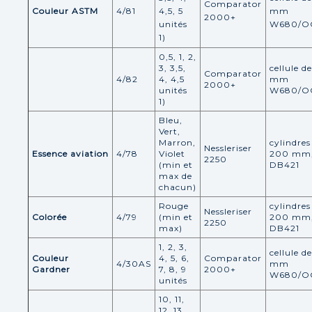
Comparator
Couleur ASTM
4/81
4,5, 5
mm
2000+
unités
W680/O
1)
0,5, 1, 2,
3, 3,5,
cellule d
Comparator
4/82
4, 4,5
mm
2000+
unités
W680/O
1)
Bleu,
Vert,
Marron,
cylindres
Nessleriser
Essence aviation
4/78
Violet
200 mm
2250
(min et
DB421
max de
chacun)
Rouge
cylindres
Nessleriser
Colorée
4/79
(min et
200 mm
2250
max)
DB421
1, 2, 3,
cellule d
Couleur
4, 5, 6,
Comparator
4/30AS
mm
Gardner
7, 8, 9
2000+
W680/O
unités
10, 11,
12, 13,