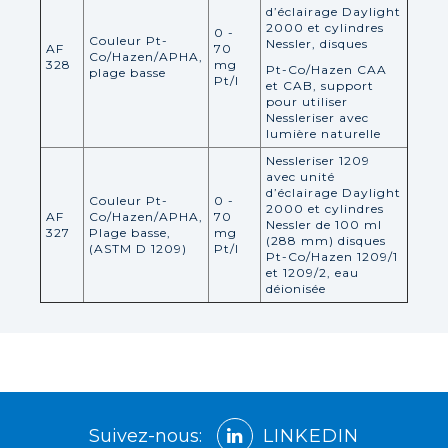
d’éclairage Daylight
2000 et cylindres
0 -
Couleur Pt-
Nessler, disques
AF
70
Co/Hazen/APHA,
328
mg
Pt-Co/Hazen CAA
plage basse
Pt/l
et CAB, support
pour utiliser
Nessleriser avec
lumière naturelle
Nessleriser 1209
avec unité
d’éclairage Daylight
Couleur Pt-
0 -
2000 et cylindres
AF
Co/Hazen/APHA,
70
Nessler de 100 ml
327
Plage basse,
mg
(288 mm) disques
(ASTM D 1209)
Pt/l
Pt-Co/Hazen 1209/1
et 1209/2, eau
déionisée
Suivez-nous:
LINKEDIN