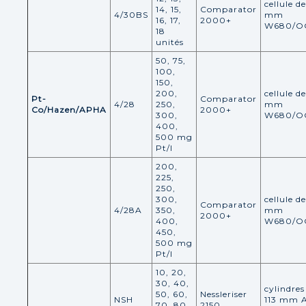
cellule d
14, 15,
Comparator
4/30BS
mm
16, 17,
2000+
W680/O
18
unités
50, 75,
100,
150,
200,
cellule d
Pt-
Comparator
4/28
250,
mm
Co/Hazen/APHA
2000+
300,
W680/O
400,
500 mg
Pt/l
200,
225,
250,
300,
cellule d
Comparator
4/28A
350,
mm
2000+
400,
W680/O
450,
500 mg
Pt/l
10, 20,
30, 40,
cylindres
50, 60,
Nessleriser
NSH
113 mm 
70, 80,
2150