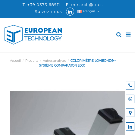
T: +39 0373 68911
E: eurtech@tin.it
Suivez-nous:
Français
Accueil
Produits
Autres analyses
COLORIMÈTRE LOVIBOND® –
SYSTÈME COMPARATOR 2000