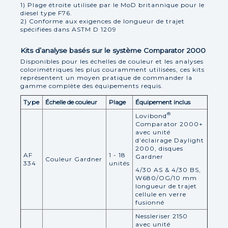
1) Plage étroite utilisée par le MoD britannique pour le
diesel type F76.
2) Conforme aux exigences de longueur de trajet
spécifiées dans ASTM D 1209
Kits d’analyse basés sur le système Comparator 2000
Disponibles pour les échelles de couleur et les analyses
colorimétriques les plus couramment utilisées, ces kits
représentent un moyen pratique de commander la
gamme complète des équipements requis.
Type
Échelle de couleur
Plage
Équipement inclus
®
Lovibond
Comparator 2000+
avec unité
d’éclairage Daylight
2000, disques
AF
1 - 18
Gardner
Couleur Gardner
334
unités
4/30 AS & 4/30 BS,
W680/OG/10 mm
longueur de trajet
cellule en verre
fusionné
Nessleriser 2150
avec unité