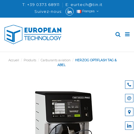
T: +39 0373 68911
E: eurtech@tin.it
Suivez-nous:
Français
Accueil
Produits
Carburants aviation
HERZOG OPTIFLASH TAG &
ABEL