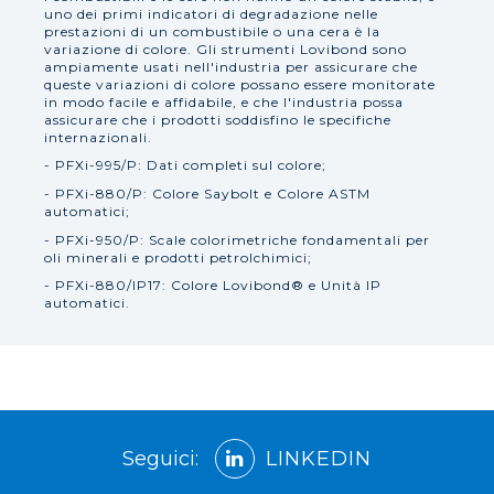
uno dei primi indicatori di degradazione nelle
prestazioni di un combustibile o una cera è la
variazione di colore. Gli strumenti Lovibond sono
ampiamente usati nell'industria per assicurare che
queste variazioni di colore possano essere monitorate
in modo facile e affidabile, e che l'industria possa
assicurare che i prodotti soddisfino le specifiche
internazionali.
- PFXi-995/P: Dati completi sul colore;
- PFXi-880/P: Colore Saybolt e Colore ASTM
automatici;
- PFXi-950/P: Scale colorimetriche fondamentali per
oli minerali e prodotti petrolchimici;
- PFXi-880/IP17: Colore Lovibond® e Unità IP
automatici.
Seguici:
LINKEDIN