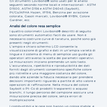
Gli strumenti Lovibond® sono usati per le analisi
seguenti secondo norme locali e internazionali - ASTM
D1500, ASTM D156 e ASTM D6045 (Saybolt),
Pt/Co/APHA Hazen, IP196, Benzina per aviazione
colorata, Gasoli marcati, Lovibond® RYBN, Colore
Gardner, ecc.
Analisi del colore resa semplice
I quattro colorimetri Lovibond® descritti di seguito
sono strumenti automatici facili da usare. Non è
necessario costruire curve di taratura, poiché sono già
presenti negli strumenti.
L'ampio e chiaro schermo LCD consente la
visualizzazione di grafici e dati in un'ampia varietà di
lingue e il sistema di menu di semplice uso guida gli
operatori attraverso la scelta dei parametri operativi.
Le misurazioni iniziano premendo un solo tasto.
L'accuratezza, ripetibilità e riproducibilità dei dati
forniti dagli strumenti consentono specifiche colore
più ristrette e una maggiore costanza del colore,
dando alle aziende la fiducia necessaria per prendere
decisioni importanti riguardo a partite di alto valore e
operazioni di raffinazione. Nella misura del colore
Saybolt o Pt-Co di prodotti trasparenti o acquosi
bianchi, il lungo percorso del campione assicura una
misurazione precisa del colore, senza errori di
moltiplicazione.
I combustibili e le cere non hanno un colore stabile, e