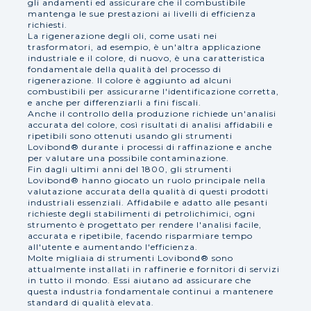
gli andamenti ed assicurare che il combustibile
mantenga le sue prestazioni ai livelli di efficienza
richiesti.
La rigenerazione degli oli, come usati nei
trasformatori, ad esempio, è un'altra applicazione
industriale e il colore, di nuovo, è una caratteristica
fondamentale della qualità del processo di
rigenerazione. Il colore è aggiunto ad alcuni
combustibili per assicurarne l'identificazione corretta,
e anche per differenziarli a fini fiscali.
Anche il controllo della produzione richiede un'analisi
accurata del colore, così risultati di analisi affidabili e
ripetibili sono ottenuti usando gli strumenti
Lovibond® durante i processi di raffinazione e anche
per valutare una possibile contaminazione.
Fin dagli ultimi anni del 1800, gli strumenti
Lovibond® hanno giocato un ruolo principale nella
valutazione accurata della qualità di questi prodotti
industriali essenziali. Affidabile e adatto alle pesanti
richieste degli stabilimenti di petrolichimici, ogni
strumento è progettato per rendere l'analisi facile,
accurata e ripetibile, facendo risparmiare tempo
all'utente e aumentando l'efficienza.
Molte migliaia di strumenti Lovibond® sono
attualmente installati in raffinerie e fornitori di servizi
in tutto il mondo. Essi aiutano ad assicurare che
questa industria fondamentale continui a mantenere
standard di qualità elevata.