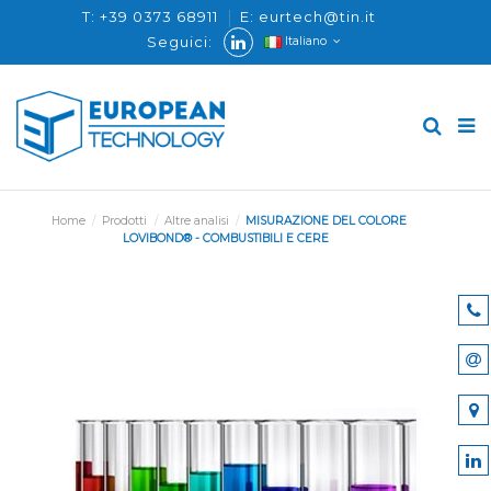
T: +39 0373 68911
E: eurtech@tin.it
Seguici:
Italiano
Home
Prodotti
Altre analisi
MISURAZIONE DEL COLORE
LOVIBOND® - COMBUSTIBILI E CERE