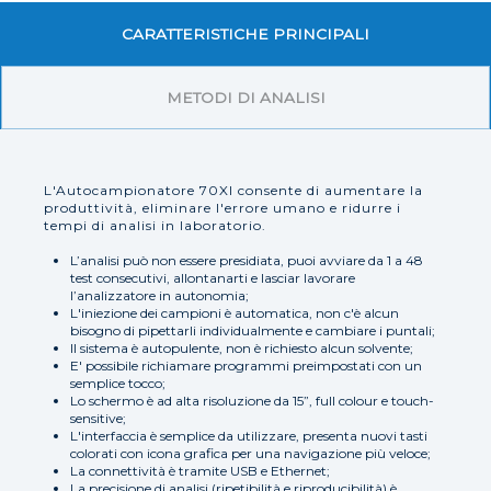
CARATTERISTICHE PRINCIPALI
METODI DI ANALISI
L'Autocampionatore 70XI consente di aumentare la
produttività, eliminare l'errore umano e ridurre i
tempi di analisi in laboratorio.
L’analisi può non essere presidiata, puoi avviare da 1 a 48
test consecutivi, allontanarti e lasciar lavorare
l’analizzatore in autonomia;
L'iniezione dei campioni è automatica, non c'è alcun
bisogno di pipettarli individualmente e cambiare i puntali;
Il sistema è autopulente, non è richiesto alcun solvente;
E' possibile richiamare programmi preimpostati con un
semplice tocco;
Lo schermo è ad alta risoluzione da 15”, full colour e touch-
sensitive;
L'interfaccia è semplice da utilizzare, presenta nuovi tasti
colorati con icona grafica per una navigazione più veloce;
La connettività è tramite USB e Ethernet;
La precisione di analisi (ripetibilità e riproducibilità) è