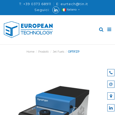
T: +39 0373 68911
E: eurtech@tin.it
Seguici:
Italiano
Home
Prodotti
Jet Fuels
OPTIFZP