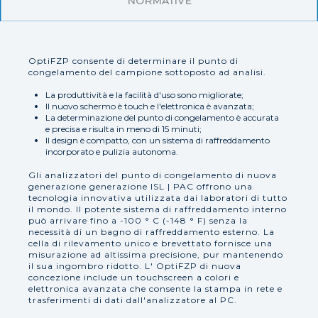
NORMATIVE
OptiFZP consente di determinare il punto di
congelamento del campione sottoposto ad analisi.
La produttività e la facilità d'uso sono migliorate;
Il nuovo schermo è touch e l'elettronica è avanzata;
La determinazione del punto di congelamento è accurata
e precisa e risulta in meno di 15 minuti;
Il design è compatto, con un sistema di raffreddamento
incorporato e pulizia autonoma.
Gli analizzatori del punto di congelamento di nuova
generazione generazione ISL | PAC offrono una
tecnologia innovativa utilizzata dai laboratori di tutto
il mondo. Il potente sistema di raffreddamento interno
può arrivare fino a -100 ° C (-148 ° F) senza la
necessità di un bagno di raffreddamento esterno. La
cella di rilevamento unico e brevettato fornisce una
misurazione ad altissima precisione, pur mantenendo
il sua ingombro ridotto. L' OptiFZP di nuova
concezione include un touchscreen a colori e
elettronica avanzata che consente la stampa in rete e
trasferimenti di dati dall'analizzatore al PC.