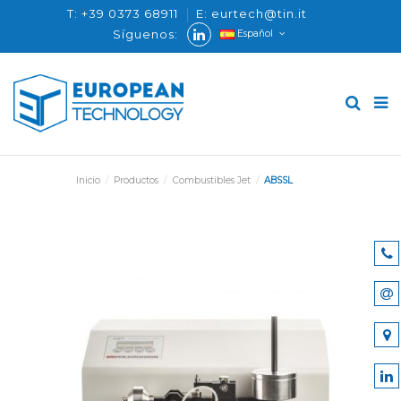
T: +39 0373 68911
E: eurtech@tin.it
Síguenos:
Español
Inicio
Productos
Combustibles Jet
ABSSL