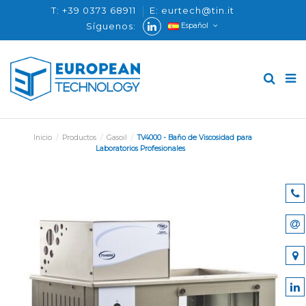
T: +39 0373 68911
E: eurtech@tin.it
Síguenos:
Español
Inicio
Productos
Gasoil
TV4000 - Baño de Viscosidad para
Laboratorios Profesionales