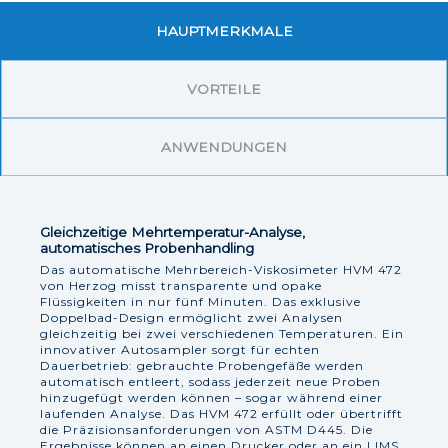
HAUPTMERKMALE
VORTEILE
ANWENDUNGEN
Gleichzeitige Mehrtemperatur-Analyse,
automatisches Probenhandling
Das automatische Mehrbereich-Viskosimeter HVM 472
von Herzog misst transparente und opake
Flüssigkeiten in nur fünf Minuten. Das exklusive
Doppelbad-Design ermöglicht zwei Analysen
gleichzeitig bei zwei verschiedenen Temperaturen. Ein
innovativer Autosampler sorgt für echten
Dauerbetrieb: gebrauchte Probengefäße werden
automatisch entleert, sodass jederzeit neue Proben
hinzugefügt werden können – sogar während einer
laufenden Analyse. Das HVM 472 erfüllt oder übertrifft
die Präzisionsanforderungen von ASTM D445. Die
Ergebnisse können an einen Drucker oder an ein LIMS