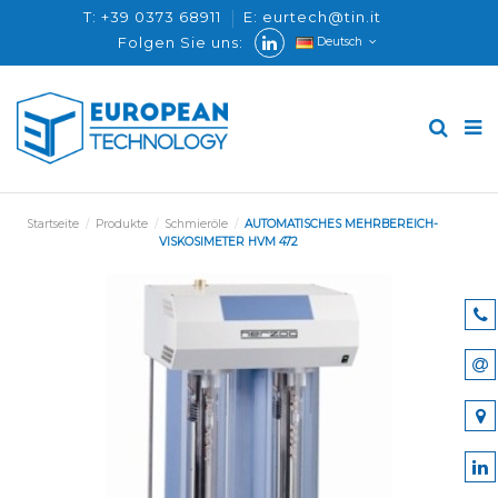
T: +39 0373 68911
E: eurtech@tin.it
Folgen Sie uns:
Deutsch
Startseite
Produkte
Schmieröle
AUTOMATISCHES MEHRBEREICH-
VISKOSIMETER HVM 472