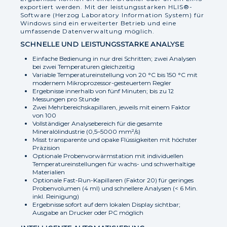
exportiert werden. Mit der leistungsstarken HLIS®-
Software (Herzog Laboratory Information System) für
Windows sind ein erweiterter Betrieb und eine
umfassende Datenverwaltung möglich.
SCHNELLE UND LEISTUNGSSTARKE ANALYSE
Einfache Bedienung in nur drei Schritten; zwei Analysen
bei zwei Temperaturen gleichzeitig
Variable Temperatureinstellung von 20 °C bis 150 °C mit
modernem Mikroprozessor-gesteuertem Regler
Ergebnisse innerhalb von fünf Minuten; bis zu 12
Messungen pro Stunde
Zwei Mehrbereichskapillaren, jeweils mit einem Faktor
von 100
Vollständiger Analysebereich für die gesamte
Mineralölindustrie (0,5–5000 mm²/s)
Misst transparente und opake Flüssigkeiten mit höchster
Präzision
Optionale Probenvorwärmstation mit individuellen
Temperatureinstellungen für wachs- und schwerhaltige
Materialien
Optionale Fast-Run-Kapillaren (Faktor 20) für geringes
Probenvolumen (4 ml) und schnellere Analysen (< 6 Min.
inkl. Reinigung)
Ergebnisse sofort auf dem lokalen Display sichtbar;
Ausgabe an Drucker oder PC möglich