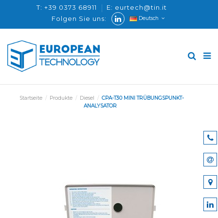
T: +39 0373 68911
E: eurtech@tin.it
Folgen Sie uns:
Deutsch
Startseite
Produkte
Diesel
CPA-T30 MINI TRÜBUNGSPUNKT-
ANALYSATOR